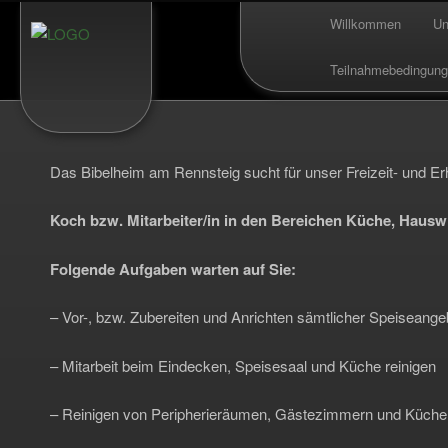
Bibelheim am Rennsteig in Neustadt am Rennsteig
Hauptmenü
Willkommen
Un
Zum Inhalt wec
Zum sekundären
Bibelheim am Rennstei
Teilnahmebedingun
Das Bibelheim am Rennsteig sucht für unser Freizeit- und Er
Koch bzw. Mitarbeiter/in in den Bereichen Küche, Hauswi
Folgende Aufgaben warten auf Sie:
– Vor-, bzw. Zubereiten und Anrichten sämtlicher Speiseang
– Mitarbeit beim Eindecken, Speisesaal und Küche reinigen
– Reinigen von Peripherieräumen, Gästezimmern und Küche