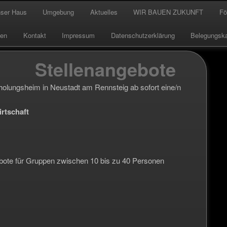
ser Haus
Umgebung
Aktuelles
WIR BAUEN ZUKUNFT
Fö
hseln
 Inhalt wechseln
g
gen
Kontakt
Impressum
Datenschutzerklärung
Belegungska
Stellenangebote
holungs­heim in Neustadt am Rennsteig ab sofort eine/n
rtschaft
ebote für Gruppen zwischen 10 bis zu 40 Personen